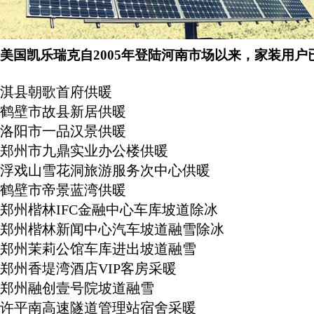
美国凯乐瑞克自2005年登陆河南市场以来，家装用
淇县朝歌首府供暖
鹤壁市故县新居供暖
洛阳市一品汉景供暖
郑州市九鼎实业办公楼供暖
浮戏山雪花洞旅游服务次中心供暖
鹤壁市帝景蓝湾供暖
郑州楷林IFC金融中心车库坡道除冰
郑州楷林新闻中心汽车坡道融雪除冰
郑州茉莉公馆车库进出坡道融雪
郑州香堤湾酒店VIP客房采暖
郑州融创壹号院坡道融雪
许平南高速隧道管理站宿舍采暖